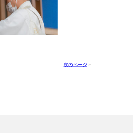
次のページ
»