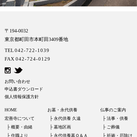
〒194-0032
東京都町田市本町田3409番地
TEL
042-722-1039
FAX
042-724-0129
お問い合わせ
申込書ダウンロード
個人情報保護方針
HOME
お墓・永代供養
仏事のご案内
宏善寺について
├
永代供養 久遠
├
法事・供養
├
概要・由緒
├
墓地区画
├
ご葬儀
├
住職より
├
永代供養墓Ｑ＆Ａ
├
祈祷・厄除け