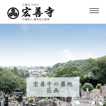
宏善寺の墓地
区画