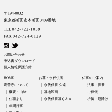
〒194-0032
東京都町田市本町田3409番地
TEL
042-722-1039
FAX
042-724-0129
お問い合わせ
申込書ダウンロード
個人情報保護方針
HOME
お墓・永代供養
仏事のご案内
宏善寺について
├
永代供養 久遠
├
法事・供養
├
概要・由緒
├
墓地区画
├
ご葬儀
├
住職より
├
永代供養墓Ｑ＆Ａ
├
祈祷・厄除け
├
年間行事