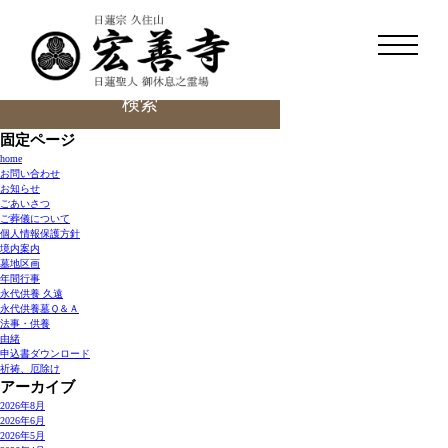
令和7年度宏善寺節分祈祷法要
検
索:
固定ページ
home
お問い合わせ
お知らせ
ごあいさつ
ご葬儀について
個人情報保護方針
境内案内
墓地区画
年間行事
永代供養 久遠
永代供養墓Ｑ＆Ａ
法事・供養
由緒
申込書ダウンロード
祈祷、厄除け
アーカイブ
2026年8月
2026年6月
2026年5月